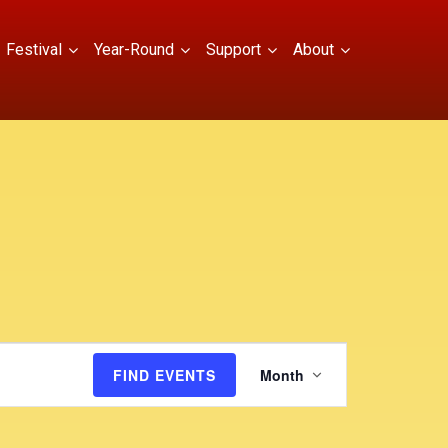
Festival
Year-Round
Support
About
E
FIND EVENTS
Month
v
e
n