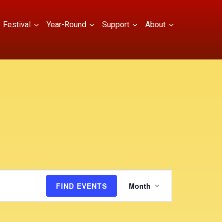
Festival
Year-Round
Support
About
E
FIND EVENTS
Month
v
e
n