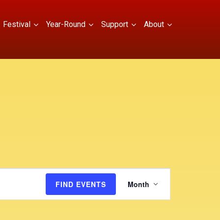
Festival
Year-Round
Support
About
E
FIND EVENTS
Month
v
e
n