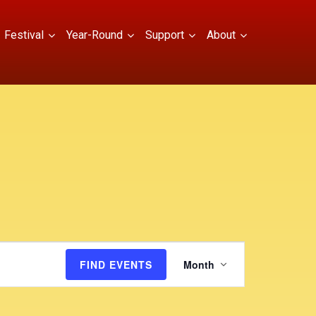
Festival
Year-Round
Support
About
E
FIND EVENTS
Month
v
e
n