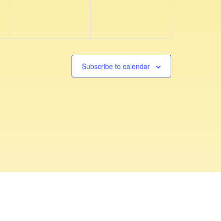
v
v
,
,
e
e
n
n
t
t
s
s
Subscribe to calendar
,
,